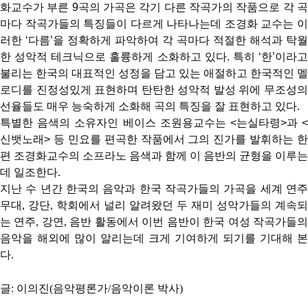
화교수가
부른
9
곡의
가곡은
각기
다른
작곡가의
작품으로
각
마다
작곡가들의
특징들이
다르게
나타나는데
조경화
교수는
러한
‘
다름
’
을
정확하게
파악하여
각
곡마다
적절한
해석과
탁월
한
성악적
테크닉으로
훌륭하게
소화하고
있다
.
특히
‘
한
’
이라
불리는
한국의
대표적인
성정을
담고
있는
애절하고
한국적인
멜
로디를
진정성있게
표현하며
탄탄한
성악적
발성
위에
무조성
선율들도
매우
능숙하게
소화해
곡의
특징을
잘
표현하고
있다
.
특별한
음색의
소유자인
베이스
조원용교수는
<
는실타령
>
과
신뱃노래
>
등
민요를
편곡한
작품에서
그의
진가를
발휘하는
한
편
조경화교수의
소프라노
음색과 함께 이 음반의 균형을 이루는
데 일조한다.
지난 수 년간 한국의 음악과 한국 작곡가들의 가곡을 세계 연주
무대, 강단, 학회에서 널리 알려왔던 두 재미 성악가들의 계속되
는 연주, 강연, 음반 활동에서 이번 음반이 한국 여성 작곡가들의
음악을 해외에 많이 알리는데 크게 기여하게 되기를 기대해 본
다.
글: 이의진(음악평론가/음악이론 박사)