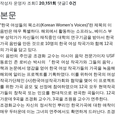
작성자
운영자
조회
20,151회
댓글
0건
본문
“
한국
여성들의
목소리
(Korean Women’s Voices)”
란
제목의
이
음반은
매우
특별하다
.
해외에서
활동하는
소프라노
,
베이스
부
부
성악가가
자신들이
재직중인
대학의
연구기금을
받아서
한국
가곡
음반을
만든
것으로
10
명의
한국
여성
작곡가와
함께
12
곡
의
가곡을
담고
있다
.
이
음반의
주인공
조경화
교수는
아시아
음악
전문가이자
USF
동료인
존
로비슨
박사의
『한국
여성
작곡가와
그들의
음악
책과
논문에서
영감을
얻어
한국
여성
작곡가들의
가곡을
녹음해
해외에
알리는
프로젝트를
기획하였다
.
이를
위하여
한국의
여성
작곡가단체인
(
사
)
한국여성작곡가회와
협약을
맺어
이
프로젝
를
위한
가곡
공모
및
선정에
참여하였으며
12
곡
모두
현역작
가들의
창착곡
또는
민요를
현대적으로
편곡한
곡들이다
. 12
곡
가운데
9
곡을
조경화
교수가
, 3
곡을
조원용
교수가
연주한다
.
조경화교수는
자신의
정서적인
뿌리인
한국가곡에
대한
애착
매우
두터운데
이는
그녀의
연주에서도
확연하게
드러난다
.
조경