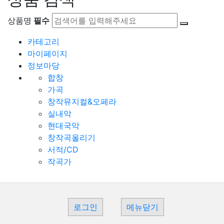
상품명
필수
카테고리
마이페이지
정보마당
합창
가곡
창작뮤지컬&오페라
실내악
현대국악
창작곡올리기
서적/CD
작곡가
로그인
메뉴닫기