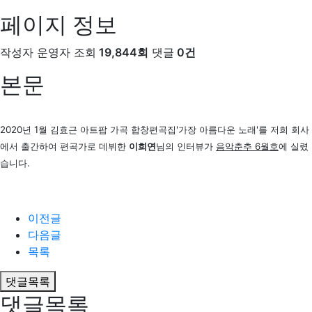
페이지 정보
작성자
운영자
조회
19,844회
댓글
0건
본문
2020년 1월 김효근 아트팝 가곡 합창편곡집'가장 아름다운 노래'를 저희 회사
에서 출간하여 편곡가로 데뷔한
이희연
님의 인터뷰가
음악춘추 6월호
에 실렸
습니다.
이전글
다음글
목록
댓글목록
댓글목록