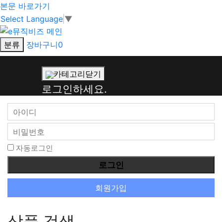
본문 바로가기
Select Language
▼
분류
장바구니
0
회
카테고리닫기
원
로그인하세요.
로
그
인
자동로그인
회원가입
상품 검색